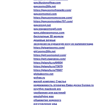
gay.illusionoffear.com
gay.porno2life.net
https://gay.pornofreewiki.com/
gay.pornomol.com
https://gay.pornomoscow.com/
https://gay.pornovideo707.com/
gay.proxyj.net
gay.stayapornogif.com
gays.videopornorus.com
бесплатные 3D модели
дешевые вечные
экскурсия на куршскую косу из калининграда
https://gigantporno.com/
girl.porno2life.net
https://girl.pornomol.com/
https://girl.viagratop.com/
https://glavufa.ru/64934
https://glavufa.ru/73079
https://glavufa.ru/75507
globalporno.net
gofrag.ru
жилой комплекс Счастье
недвижимость вторичка Емва доска Gurava ru
ноутбук macbook pro
удобрения для растений
emulsifying wax
общежитие недорого
изготовление рвд