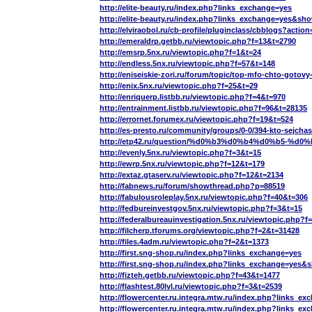
http://elite-beauty.ru/index.php?links_exchange=yes
http://elite-beauty.ru/index.php?links_exchange=yes&sh
http://elviraobol.ru/cb-profile/pluginclass/cbblogs?act
http://emeraldrp.getbb.ru/viewtopic.php?f=13&t=2790
http://emsrp.5nx.ru/viewtopic.php?f=1&t=24
http://endless.5nx.ru/viewtopic.php?f=57&t=148
http://eniseiskie-zori.ru/forum/topic/top-mfo-chto-gotov
http://enix.5nx.ru/viewtopic.php?f=25&t=29
http://enriquerp.listbb.ru/viewtopic.php?f=4&t=970
http://entrainment.listbb.ru/viewtopic.php?f=96&t=28135
http://errornet.forumex.ru/viewtopic.php?f=19&t=524
http://es-presto.ru/community/groups/0-0/394-kto-sejcha
http://etp42.ru/question/%d0%b3%d0%b4%d0%b
http://evenly.5nx.ru/viewtopic.php?f=3&t=15
http://ewrp.5nx.ru/viewtopic.php?f=12&t=179
http://extaz.gtaserv.ru/viewtopic.php?f=12&t=2134
http://fabnews.ru/forum/showthread.php?p=88519
http://fabulousroleplay.5nx.ru/viewtopic.php?f=40&t=306
http://fedbureinvestgov.5nx.ru/viewtopic.php?f=3&t=15
http://federalbureauinvestigation.5nx.ru/viewtopic.php?f
http://filcherp.tforums.org/viewtopic.php?f=2&t=31428
http://files.4adm.ru/viewtopic.php?f=2&t=1373
http://first.sng-shop.ru/index.php?links_exchange=yes
http://first.sng-shop.ru/index.php?links_exchange=yes&
http://fizteh.getbb.ru/viewtopic.php?f=43&t=1477
http://flashtest.80lvl.ru/viewtopic.php?f=3&t=2539
http://flowercenter.ru.integra.mtw.ru/index.php?links_e
http://flowercenter.ru.integra.mtw.ru/index.php?links_