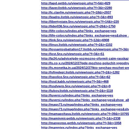
http://lapd.getbb.ru/viewtopic.php?f=5&t=829
http://laver.listbb.ru/viewtopic.php?f=3&t=2280
http://lc.clanfm.ru/viewtopic.php?f=18&t=2937
http://leadrp.listbb.ru/viewtopic.php?f=3&t=893
http://libertystate.5nx.ru/viewtopic.php?f=14&t=220
http://lider036.5nx.ru/viewtopic.php?f=26&t=1750
http://life-color.ru/index.php?links_exchange=yes
http://life-color.ru/index.php?links_exchange=yes&show_
http://link.5nx.ru/viewtopic.php?f=12&t=6908
http://linux.listbb.ru/viewtopic.php?f=2&t=1102
http://lossantosbattalion17.listbb.ru/viewtopic.php?f=3&
http://lost.5nx.ru/viewtopic.php?f=3&t=51
http://lp24.ru/advice/gde-vozmozno-oformit-zaim-rasska
http://ls.co-x.ru/2024/12/27/gde-mozhno-poluchit-vygod
http://ls.monetka.in.ua/2024/12/27/kto-seychas-mozhet-
http://lsfiredept.listbb.ru/viewtopic.php?f=2&t=1282
http://lspolice.5nx.ru/viewtopic.php?f=3&t=62
http://lssd.kabb.ru/viewtopic.php?f=3&t=468
http://lssdvwrp.5nx.ru/viewtopic.php?f=2&t=9
http://lubov.listbb.ru/viewtopic.php?f=2&t=1118
http://luversi.ru/index.php?links_exchange=yes
http://luversi.ru/index.php?links_exchange=yes&show_al
http://mags73.ru/mag/index.php?links_exchange=yes
http://mags73.ru/mag/index.php?links_exchange=yes&sh
http://mamapoltava.listbb.ru/viewtopic.php?f=39&t=10765
http://maminmir.getbb.ru/viewtopic.php?f=1&t=2338
http://mangorpp.getbb.ru/viewtopic.php?f=3&t=1058
http://marentex.ru/index.php?links_exchange=yes