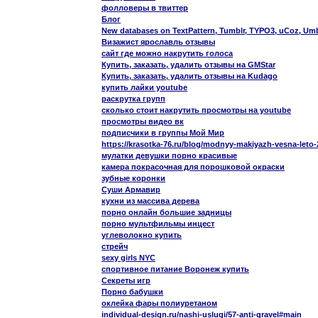
фолловеры в твиттер
Блог
New databases on TextPattern, Tumblr, TYPO3, uCoz, Um
Визажист ярославль отзывы
сайт где можно накрутить голоса
Купить, заказать, удалить отзывы на GMStar
Купить, заказать, удалить отзывы на Kudago
купить лайки youtube
раскрутка групп
сколько стоит накрутить просмотры на youtube
просмотры видео вк
подписчики в группы Мой Мир
https://krasotka-76.ru/blog/modnyy-makiyazh-vesna-leto-
мулатки девушки порно красивые
камера покрасочная для порошковой окраски
зубные коронки
Суши Армавир
кухни из массива дерева
порно онлайн большие задницы
порно мультфильмы инцест
углеволокно купить
стрейч
sexy girls NYC
спортивное питание Воронеж купить
Секреты игр
Порно бабушки
оклейка фары полиуретаном
individual-design.ru/nashi-uslugi/57-anti-gravel#main