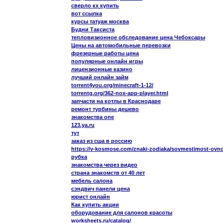
сверло кх купить
вот ссылка
курсы татуаж москва
Будни Таксиста
тепловизионное обследование цена Чебоксары
Цены на автомобильные перевозки
фрезерные работы цена
популярные онлайн игры
лицензионные казино
лучший онлайн займ
torrent4you.org/minecraft-1-12/
torrentg.org/362-nox-app-player.html
запчасти на котлы в Краснодаре
ремонт турбины дешево
знакомства one
123.ya.ru
тут
заказ из сша в россию
https://v-kosmose.com/znaki-zodiaka/sovmestimost-ovno
рубка
знакомства через видео
страна знакомств от 40 лет
мебель салона
сэндвич панели цена
юрист онлайн
Как купить акции
оборудование для салонов красоты
worksheets.ru/catalog/