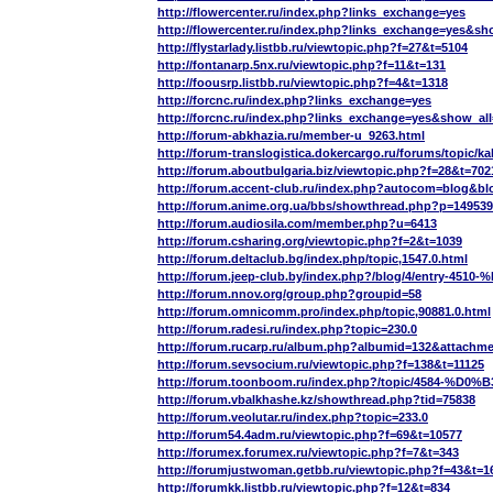
http://flowercenter.ru/index.php?links_exchange=yes
http://flowercenter.ru/index.php?links_exchange=yes&sh
http://flystarlady.listbb.ru/viewtopic.php?f=27&t=5104
http://fontanarp.5nx.ru/viewtopic.php?f=11&t=131
http://foousrp.listbb.ru/viewtopic.php?f=4&t=1318
http://forcnc.ru/index.php?links_exchange=yes
http://forcnc.ru/index.php?links_exchange=yes&show_al
http://forum-abkhazia.ru/member-u_9263.html
http://forum-translogistica.dokercargo.ru/forums/topic
http://forum.aboutbulgaria.biz/viewtopic.php?f=28&t=702
http://forum.accent-club.ru/index.php?autocom=blog&b
http://forum.anime.org.ua/bbs/showthread.php?p=149539
http://forum.audiosila.com/member.php?u=6413
http://forum.csharing.org/viewtopic.php?f=2&t=1039
http://forum.deltaclub.bg/index.php/topic,1547.0.html
http://forum.jeep-club.by/index.php?/blog
http://forum.nnov.org/group.php?groupid=58
http://forum.omnicomm.pro/index.php/topic,90881.0.html
http://forum.radesi.ru/index.php?topic=230.0
http://forum.rucarp.ru/album.php?albumid=132&attach
http://forum.sevsocium.ru/viewtopic.php?f=138&t=11125
http://forum.toonboom.ru/index.php?/topi
http://forum.vbalkhashe.kz/showthread.php?tid=75838
http://forum.veolutar.ru/index.php?topic=233.0
http://forum54.4adm.ru/viewtopic.php?f=69&t=10577
http://forumex.forumex.ru/viewtopic.php?f=7&t=343
http://forumjustwoman.getbb.ru/viewtopic.php?f=43&t=1
http://forumkk.listbb.ru/viewtopic.php?f=12&t=834