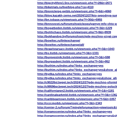
http://bigcityliferp1.5nx.ru/viewtopic.php?f=28&t=2671
http://biketrials.ru/live/blog.php?cp=4110
http://bioniclerpg.getbb.ru/viewtopic.php?f=6&t=4060
http://blog.kazakh-zerno.net/2024/12/27/kto-segodnya-s
http://bn.tobase.ru/viewtopic.php?f=30&t=5955
http://bnnovosti.ru/forums/topic/populyarnye-mfo-chto-p
http://bogatbeden.listbb.ru/viewtopic.php?f=3&t=1229
http://bohhchaos.listbb.ru/viewtopic.php?f=9&t=9939
http://bokhandog.by/forums/topic/gde-mozhno-vzyat-zay
http://bowltec.ru/linkexchange/
http://bowltec.ru/linkexchange/all/
http://brawlstarsacc.listbb.ru/viewtopic.php?f=3&t=1043
http://bs.listbb.ru/viewtopic.php?f=3&t=1331
http://burevestnik.listbb.ru/viewtopic.php?f=3&t=598
http://burgasdent.listbb.ru/viewtopic.php?f=3&t=952
http://buthim.ru/index.php?links_exchange=yes
http://buthim.ru/index.php?links_exchange=yes&show_al
http://bydka.ru/index.php?links_exchange=yes
http://bydka.ru/index.php?links_exchange=yes&show_all
http://c90226sl.beget.tech/2024/12/27/gde-mozhno-oform
http://c99596qr.beget.tech/2024/12/27/gde-mozhno-poluc
http://californiarpn2.listbb.ru/viewtopic.php?f=1&t=1181
http://cardinalparkmld.listbb.ru/viewtopic.php?f=3&t=136
http://caribbeantown.listbb.ru/viewtopic.php?f=5&t=1057
http://cccr.moibb.ru/viewtopic.php?f=3&t=1343
http://center-2.ru/forum/?mingleforumaction=viewtopic&
http://ceramocenter.ru/index.php?links_exchange=yes
http://ceramocenter.ru/index.php?links_exchange=yes&s