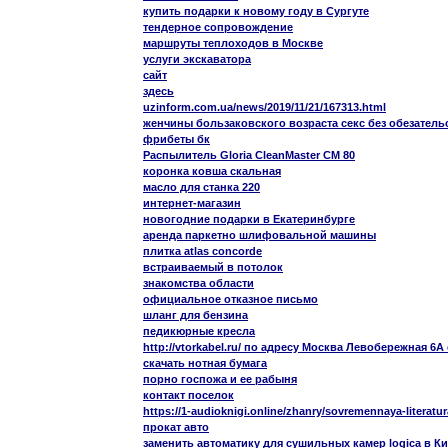
купить подарки к новому году в Сургуте
тендерное сопровождение
маршруты теплоходов в Москве
услуги экскаватора
сайт
здесь
uzinform.com.ua/news/2019/11/21/167313.html
женчины бользаковского возраста секс без обезатель
фрибеты бк
Распылитель Gloria CleanMaster CM 80
коронка ковша скальная
масло для станка 220
интернет-магазин
новогодние подарки в Екатеринбурге
аренда паркетно шлифовальной машины
плитка atlas concorde
встраиваемый в потолок
знакомства области
официальное отказное письмо
шланг для бензина
педикюрные кресла
http://vtorkabel.ru/ по адресу Москва Левобережная 6А 
скачать нотная бумага
порно госпожа и ее рабыня
контакт поселок
https://1-audioknigi.online/zhanry/sovremennaya-literatur
прокат авто
заменить автоматику для сушильных камер logica в К