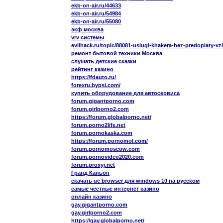
ekb-on-air.ru/44633
ekb-on-air.ru/54984
ekb-on-air.ru/55080
экф москва
vrv системы
evilhack.ru/topic/88081-uslugi-khakera-bez-predoplaty-vz
ремонт бытовой техники Москва
слушать детские сказки
рейтинг казино
https://fdauto.ru/
forexru.bypsi.com/
купить оборудование для автосервиса
forum.gigantporno.com
forum.girlporno2.com
https://forum.globalporno.net/
forum.porno2life.net
forum.pornokaska.com
https://forum.pornomol.com/
forum.pornomoscow.com
forum.pornovideo2020.com
forum.proxyj.net
Гранд Каньон
скачать uc browser для windows 10 на русском
самые честные интернет казино
онлайн казино
gay.gigantporno.com
gay.girlporno2.com
https://gay.globalporno.net/