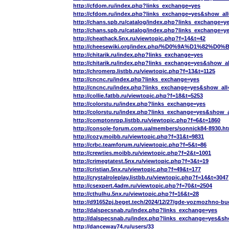
http://cfdom.ru/index.php?links_exchange=yes
http://cfdom.ru/index.php?links_exchange=yes&show_all
http://chans.spb.ru/catalog/index.php?links_exchange=y
http://chans.spb.ru/catalog/index.php?links_exchange=
http://cheathack.5nx.ru/viewtopic.php?f=14&t=42
http://cheesewiki.org/index.php/%D0%9A%D
http://chitarik.ru/index.php?links_exchange=yes
http://chitarik.ru/index.php?links_exchange=yes&show_a
http://chromerp.listbb.ru/viewtopic.php?f=13&t=1125
http://cncnc.ru/index.php?links_exchange=yes
http://cncnc.ru/index.php?links_exchange=yes&show_all
http://collie.fatbb.ru/viewtopic.php?f=18&t=5253
http://colorstu.ru/index.php?links_exchange=yes
http://colorstu.ru/index.php?links_exchange=yes&show_a
http://comptonrpp.listbb.ru/viewtopic.php?f=6&t=1860
http://console-forum.com.ua/members/sonnick84-8930.ht
http://cozy.moibb.ru/viewtopic.php?f=31&t=9831
http://crbc.teamforum.ru/viewtopic.php?f=5&t=86
http://crewties.moibb.ru/viewtopic.php?f=2&t=1001
http://crimegtatest.5nx.ru/viewtopic.php?f=3&t=19
http://cristian.5nx.ru/viewtopic.php?f=49&t=177
http://crystalroleplay.listbb.ru/viewtopic.php?f=14&t=3047
http://csexpert.4adm.ru/viewtopic.php?f=70&t=2504
http://cthulhu.5nx.ru/viewtopic.php?f=16&t=28
http://d91652pj.beget.tech/2024/12/27/gde-vozmozhno-b
http://dalspecsnab.ru/index.php?links_exchange=yes
http://dalspecsnab.ru/index.php?links_exchange=yes&sh
http://danceway74.ru/users/33