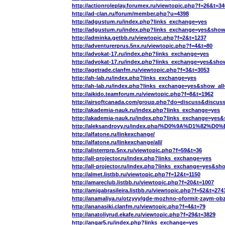
http://actionroleplay.forumex.ru/viewtopic.php?f=26&t=34
http://ad-clan.ru/forum/member.php?u=4398
http://adgustum.ru/index.php?links_exchange=yes
http://adgustum.ru/index.php?links_exchange=yes&show
http://adminka.getbb.ru/viewtopic.php?f=2&t=1237
http://adventurerprus.5nx.ru/viewtopic.php?f=4&t=80
http://advokat-17.ru/index.php?links_exchange=yes
http://advokat-17.ru/index.php?links_exchange=yes&sho
http://agetrade.clanfm.ru/viewtopic.php?f=3&t=3053
http://ah-lab.ru/index.php?links_exchange=yes
http://ah-lab.ru/index.php?links_exchange=yes&show_all
http://aikido.teamforum.ru/viewtopic.php?f=8&t=1962
http://airsoftcanada.com/group.php?do=discuss&discu
http://akademia-nauk.ru/index.php?links_exchange=yes
http://akademia-nauk.ru/index.php?links_exchange=yes&
http://aleksandrovy.ru/index.php/%D0%9A%
http://alfatone.ru/linkexchange/
http://alfatone.ru/linkexchange/all/
http://alisterrprp.5nx.ru/viewtopic.php?f=59&t=36
http://all-projector.ru/index.php?links_exchange=yes
http://all-projector.ru/index.php?links_exchange=yes&sh
http://almet.listbb.ru/viewtopic.php?f=12&t=1150
http://amareclub.listbb.ru/viewtopic.php?f=20&t=1007
http://amigabrasileira.listbb.ru/viewtopic.php?f=52&t=274
http://anamaliya.ru/otzyvy/gde-mozhno-oformit-zaym-ob
http://ananasiki.clanfm.ru/viewtopic.php?f=4&t=79
http://anatoliyrud.ekafe.ru/viewtopic.php?f=29&t=3829
http://angar5.ru/index.php?links_exchange=yes