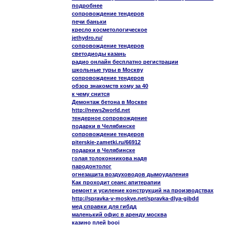
подробнее
сопровождение тендеров
печи баньки
кресло косметологическое
jethydro.ru/
сопровождение тендеров
светодиоды казань
радио онлайн бесплатно регистрации
школьные туры в Москву
сопровождение тендеров
обзор знакомств кому за 40
к чему снится
Демонтаж бетона в Москве
http://news2world.net
тендерное сопровождение
подарки в Челябинске
сопровождение тендеров
piterskie-zametki.ru/66912
подарки в Челябинске
голая толоконникова надя
пародонтолог
огнезащита воздуховодов дымоудаления
Как проходит сеанс апитерапии
ремонт и усиление конструкций на производствах
http://spravka-v-moskve.net/spravka-dlya-gibdd
мед справки для гибдд
маленький офис в аренду москва
казино плей booi