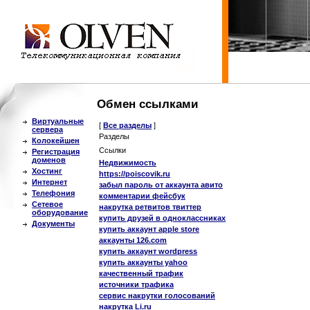
Обмен ссылками
Виртуальные
[
Все разделы
]
сервера
Разделы
Колокейшен
Ссылки
Регистрация
доменов
Недвижимость
Хостинг
https://poiscovik.ru
Интернет
забыл пароль от аккаунта авито
Телефония
комментарии фейсбук
Сетевое
накрутка ретвитов твиттер
оборудование
купить друзей в одноклассниках
Документы
купить аккаунт apple store
аккаунты 126.com
купить аккаунт wordpress
купить аккаунты yahoo
качественный трафик
источники трафика
сервис накрутки голосований
накрутка Li.ru