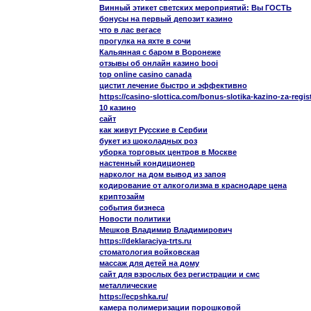
Винный этикет светских мероприятий: Вы ГОСТЬ
бонусы на первый депозит казино
что в лас вегасе
прогулка на яхте в сочи
Кальянная с баром в Воронеже
отзывы об онлайн казино booi
top online casino canada
цистит лечение быстро и эффективно
https://casino-slottica.com/bonus-slotika-kazino-za-regist
10 казино
сайт
как живут Русские в Сербии
букет из шоколадных роз
уборка торговых центров в Москве
настенный кондиционер
нарколог на дом вывод из запоя
кодирование от алкоголизма в краснодаре цена
криптозайм
события бизнеса
Новости политики
Мешков Владимир Владимирович
https://deklaraciya-trts.ru
стоматология войковская
массаж для детей на дому
сайт для взрослых без регистрации и смс
металлические
https://ecpshka.ru/
камера полимеризации порошковой