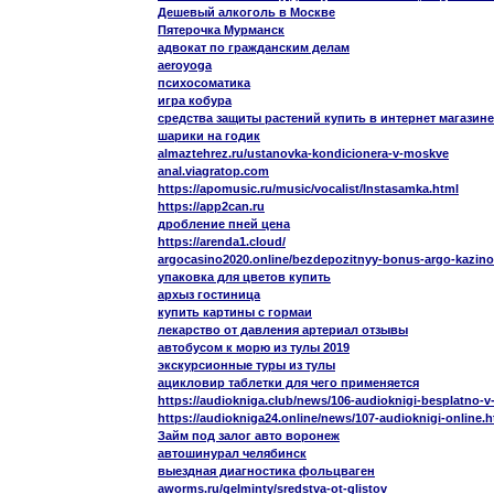
Дешевый алкоголь в Москве
Пятерочка Мурманск
адвокат по гражданским делам
aeroyoga
психосоматика
игра кобура
средства защиты растений купить в интернет магазине
шарики на годик
almaztehrez.ru/ustanovka-kondicionera-v-moskve
anal.viagratop.com
https://apomusic.ru/music/vocalist/Instasamka.html
https://app2can.ru
дробление пней цена
https://arenda1.cloud/
argocasino2020.online/bezdepozitnyy-bonus-argo-kazino
упаковка для цветов купить
архыз гостиница
купить картины с гормаи
лекарство от давления артериал отзывы
автобусом к морю из тулы 2019
экскурсионные туры из тулы
ацикловир таблетки для чего применяется
https://audiokniga.club/news/106-audioknigi-besplatno-
https://audiokniga24.online/news/107-audioknigi-online.h
Займ под залог авто воронеж
автошинурал челябинск
выездная диагностика фольцваген
aworms.ru/gelminty/sredstva-ot-glistov