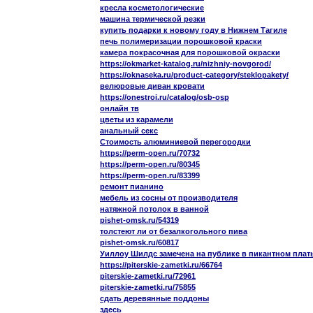
кресла косметологические
машина термической резки
купить подарки к новому году в Нижнем Тагиле
печь полимеризации порошковой краски
камера покрасочная для порошковой окраски
https://okmarket-katalog.ru/nizhniy-novgorod/
https://oknaseka.ru/product-category/steklopakety/
велюровые диван кровати
https://onestroi.ru/catalog/osb-osp
онлайн тв
цветы из карамели
анальный секс
Стоимость алюминиевой перегородки
https://perm-open.ru/70732
https://perm-open.ru/80345
https://perm-open.ru/83399
ремонт пианино
мебель из сосны от производителя
натяжной потолок в ванной
pishet-omsk.ru/54319
толстеют ли от безалкогольного пива
pishet-omsk.ru/60817
Уиллоу Шилдс замечена на публике в пикантном плат
https://piterskie-zametki.ru/66764
piterskie-zametki.ru/72961
piterskie-zametki.ru/75855
сдать деревянные поддоны
здесь