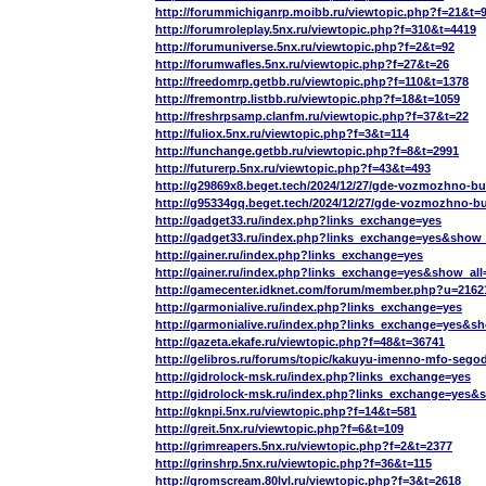
http://forummichiganrp.moibb.ru/viewtopic.php?f=21&t=
http://forumroleplay.5nx.ru/viewtopic.php?f=310&t=4419
http://forumuniverse.5nx.ru/viewtopic.php?f=2&t=92
http://forumwafles.5nx.ru/viewtopic.php?f=27&t=26
http://freedomrp.getbb.ru/viewtopic.php?f=110&t=1378
http://fremontrp.listbb.ru/viewtopic.php?f=18&t=1059
http://freshrpsamp.clanfm.ru/viewtopic.php?f=37&t=22
http://fuliox.5nx.ru/viewtopic.php?f=3&t=114
http://funchange.getbb.ru/viewtopic.php?f=8&t=2991
http://futurerp.5nx.ru/viewtopic.php?f=43&t=493
http://g29869x8.beget.tech/2024/12/27/gde-vozmozhno-b
http://g95334gq.beget.tech/2024/12/27/gde-vozmozhno-
http://gadget33.ru/index.php?links_exchange=yes
http://gadget33.ru/index.php?links_exchange=yes&show_
http://gainer.ru/index.php?links_exchange=yes
http://gainer.ru/index.php?links_exchange=yes&show_all
http://gamecenter.idknet.com/forum/member.php?u=2162
http://garmonialive.ru/index.php?links_exchange=yes
http://garmonialive.ru/index.php?links_exchange=yes&s
http://gazeta.ekafe.ru/viewtopic.php?f=48&t=36741
http://gelibros.ru/forums/topic/kakuyu-imenno-mfo-seg
http://gidrolock-msk.ru/index.php?links_exchange=yes
http://gidrolock-msk.ru/index.php?links_exchange=yes&
http://gknpi.5nx.ru/viewtopic.php?f=14&t=581
http://greit.5nx.ru/viewtopic.php?f=6&t=109
http://grimreapers.5nx.ru/viewtopic.php?f=2&t=2377
http://grinshrp.5nx.ru/viewtopic.php?f=36&t=115
http://gromscream.80lvl.ru/viewtopic.php?f=3&t=2618