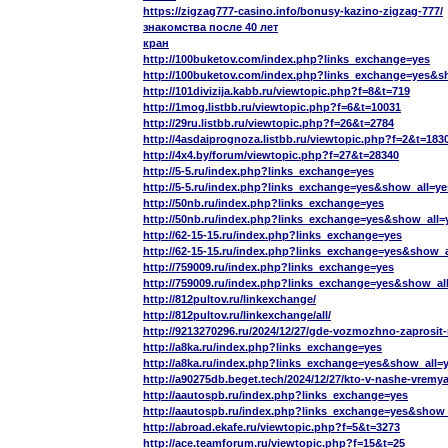
https://zigzag777-casino.info/bonusy-kazino-zigzag-777/
знакомства после 40 лет
кран
http://100buketov.com/index.php?links_exchange=yes
http://100buketov.com/index.php?links_exchange=yes&s
http://101divizija.kabb.ru/viewtopic.php?f=8&t=719
http://1mog.listbb.ru/viewtopic.php?f=6&t=10031
http://29ru.listbb.ru/viewtopic.php?f=26&t=2784
http://4asdaiprognoza.listbb.ru/viewtopic.php?f=2&t=183
http://4x4.by/forum/viewtopic.php?f=27&t=28340
http://5-5.ru/index.php?links_exchange=yes
http://5-5.ru/index.php?links_exchange=yes&show_all=ye
http://50nb.ru/index.php?links_exchange=yes
http://50nb.ru/index.php?links_exchange=yes&show_all=
http://62-15-15.ru/index.php?links_exchange=yes
http://62-15-15.ru/index.php?links_exchange=yes&show_a
http://759009.ru/index.php?links_exchange=yes
http://759009.ru/index.php?links_exchange=yes&show_al
http://812pultov.ru/linkexchange/
http://812pultov.ru/linkexchange/all/
http://9213270296.ru/2024/12/27/gde-vozmozhno-zaprosi
http://a8ka.ru/index.php?links_exchange=yes
http://a8ka.ru/index.php?links_exchange=yes&show_all=
http://a90275db.beget.tech/2024/12/27/kto-v-nashe-vrem
http://aautospb.ru/index.php?links_exchange=yes
http://aautospb.ru/index.php?links_exchange=yes&show_
http://abroad.ekafe.ru/viewtopic.php?f=5&t=3273
http://ace.teamforum.ru/viewtopic.php?f=15&t=25