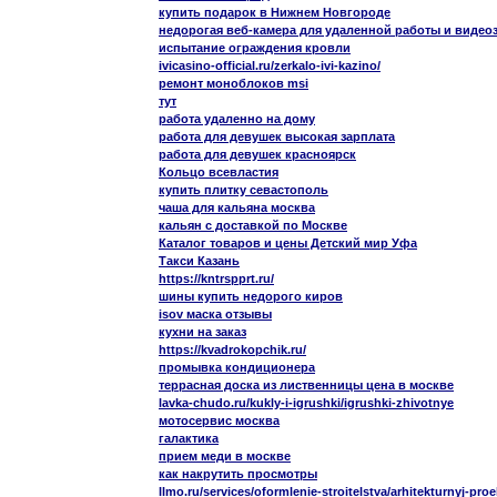
купить подарок в Нижнем Новгороде
недорогая веб-камера для удаленной работы и видео
испытание ограждения кровли
ivicasino-official.ru/zerkalo-ivi-kazino/
ремонт моноблоков msi
тут
работа удаленно на дому
работа для девушек высокая зарплата
работа для девушек красноярск
Кольцо всевластия
купить плитку севастополь
чаша для кальяна москва
кальян с доставкой по Москве
Каталог товаров и цены Детский мир Уфа
Такси Казань
https://kntrspprt.ru/
шины купить недорого киров
isov маска отзывы
кухни на заказ
https://kvadrokopchik.ru/
промывка кондиционера
террасная доска из лиственницы цена в москве
lavka-chudo.ru/kukly-i-igrushki/igrushki-zhivotnye
мотосервис москва
галактика
прием меди в москве
как накрутить просмотры
llmo.ru/services/oformlenie-stroitelstva/arhitekturnyj-proe