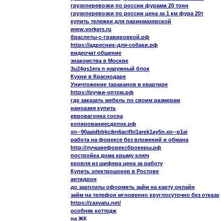
грузоперевозки по россии фурами 20 тонн
грузоперевозки по россии цена за 1 км фура 20т
купить тележки для парикмахерской
www.vorkers.ru
браслеты-с-гравировкой.рф
https://адресник-для-собаки.рф
видеочат общение
знакомства в Москве
3u24gs1era n наружный блок
Кухни в Краснодаре
Уничтожение тараканов в квартире
https://ручки-оптом.рф
где заказать мебель по своим размерам
наноазия купить
евровагонка сосна
копированиесделок.рф
xn--90aaidbbkcjkn6acifbi1arek1ay5n.xn--p1ai
работа на форексе без вложений и обмана
http://лучшиефорексброкеры.рф
постройка дома крыму ключ
кровля из шифера цена за работу
Купить электрошокер в Ростове
антидрон
до зарплаты оформить займ на карту онлайн
займ на телефон мгновенно круглосуточно без отказа
https://zaxvatu.net/
особняк коттедж
на ЖК