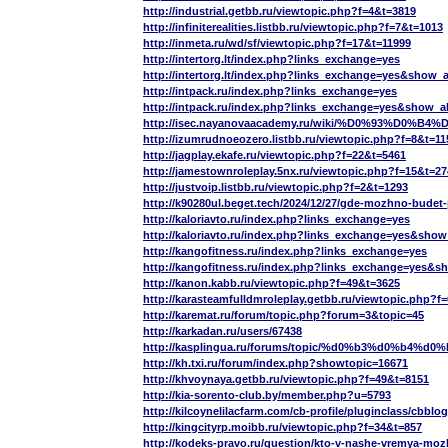
http://industrial.getbb.ru/viewtopic.php?f=4&t=3819
http://infiniterealities.listbb.ru/viewtopic.php?f=7&t=1013
http://inmeta.ru/wd/sf/viewtopic.php?f=17&t=11999
http://intertorg.lt/index.php?links_exchange=yes
http://intertorg.lt/index.php?links_exchange=yes&show_a
http://intpack.ru/index.php?links_exchange=yes
http://intpack.ru/index.php?links_exchange=yes&show_al
http://isec.nayanovaacademy.ru/wiki/%D0%
http://izumrudnoeozero.listbb.ru/viewtopic.php?f=8&t=11
http://jagplay.ekafe.ru/viewtopic.php?f=22&t=5461
http://jamestownroleplay.5nx.ru/viewtopic.php?f=15&t=27
http://justvoip.listbb.ru/viewtopic.php?f=2&t=1293
http://k90280ul.beget.tech/2024/12/27/gde-mozhno-budet
http://kaloriavto.ru/index.php?links_exchange=yes
http://kaloriavto.ru/index.php?links_exchange=yes&show
http://kangofitness.ru/index.php?links_exchange=yes
http://kangofitness.ru/index.php?links_exchange=yes&s
http://kanon.kabb.ru/viewtopic.php?f=49&t=3625
http://karasteamfulldmroleplay.getbb.ru/viewtopic.php?f
http://karemat.ru/forum/topic.php?forum=3&topic=45
http://karkadan.ru/users/67438
http://kasplingua.ru/forums/topic/%d0%b3%d
http://kh.txi.ru/forum/index.php?showtopic=16671
http://khvoynaya.getbb.ru/viewtopic.php?f=49&t=8151
http://kia-sorento-club.by/member.php?u=5793
http://kilcoynelilacfarm.com/cb-profile/pluginclass/cb
http://kingcityrp.moibb.ru/viewtopic.php?f=34&t=857
http://kodeks-pravo.ru/question/kto-v-nashe-vremya-moz