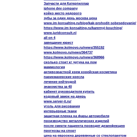
Запчасти для Катерпиллар
iphone dev company
койко место недорого
зубы за один день москва цена
www.im-konsalting.ru/blog/kak-prohodit-sobesedovanie/
https://www.im-konsalting.ru/karernyj-kouching/
www.juridconsult.nl
all on 4
завещание юрист
https://www.kolmovo.ru/news/355192
www.kolmovo.ru/news/364737
https://www.kolmovo.ru/news/368966
сколько стоит кг чугуна на лом
маммология
антивозрастной крем корейская косметика
парикмахерские кресла
лечение кейтрудой
знакомства за 40
кабинет руководителя купить
кодовый замок на дверь
www.server-it.ru/
уголь для рисования
интерьерные ткани
защитная пленка на фары автомобиля
производство металлических изделий
после смерти пациента проводят дезинфекцию
прогнозы на спорт
цена на евроокна деревянные со стеклопакетом