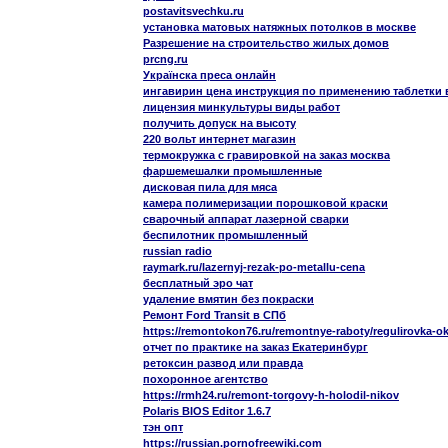
postavitsvechku.ru
установка матовых натяжных потолков в москве
Разрешение на строительство жилых домов
prcng.ru
Українска преса онлайн
ингавирин цена инструкция по применению таблетки
лицензия минкультуры виды работ
получить допуск на высоту
220 вольт интернет магазин
термокружка с гравировкой на заказ москва
фаршемешалки промышленные
дисковая пила для мяса
камера полимеризации порошковой краски
сварочный аппарат лазерной сварки
беспилотник промышленный
russian radio
raymark.ru/lazernyj-rezak-po-metallu-cena
бесплатный эро чат
удаление вмятин без покраски
Ремонт Ford Transit в СПб
https://remontokon76.ru/remontnye-raboty/regulirovka-o
отчет по практике на заказ Екатеринбург
ретоксин развод или правда
похоронное агентство
https://rmh24.ru/remont-torgovy-h-holodil-nikov
Polaris BIOS Editor 1.6.7
тэн опт
https://russian.pornofreewiki.com