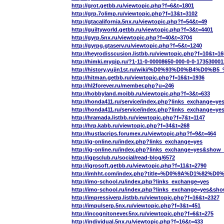
http://grot.getbb.ru/viewtopic.php?f=6&t=1801
http://grp.7olimp.ru/viewtopic.php?f=13&t=3102
http://gtacalifornia.5nx.ru/viewtopic.php?f=54&t=49
http://guiltyworld.getbb.ru/viewtopic.php?f=3&t=4401
http://gyrp.5nx.ru/viewtopic.php?f=40&t=3704
http://gyrpg.gtaserv.ru/viewtopic.php?f=5&t=1240
http://heyrodisscusion.listbb.ru/viewtopic.php?f=10&t=1
http://himki.myqip.ru/?1-11-0-00008650-000-0-0-173530001
http://history.yujin1st.ru/wiki/%D0%93%D
http://hitman.getbb.ru/viewtopic.php?f=16&t=1936
http://hl2forever.ru/member.php?u=246
http://hobbyland.moibb.ru/viewtopic.php?f=3&t=633
http://honda411.ru/service/index.php?links_exchange=ye
http://honda411.ru/service/index.php?links_exchange=y
http://hramada.listbb.ru/viewtopic.php?f=7&t=1147
http://hrp.kabb.ru/viewtopic.php?f=34&t=268
http://hustlacrips.forumex.ru/viewtopic.php?f=9&t=464
http://ig-online.ru/index.php?links_exchange=yes
http://ig-online.ru/index.php?links_exchange=yes&show_
http://igpsclub.ru/social/read-blog/6572
http://igrosoft.getbb.ru/viewtopic.php?f=11&t=2790
http://imhht.com/index.php?title=%D0%9A%
http://imo-school.ru/index.php?links_exchange=yes
http://imo-school.ru/index.php?links_exchange=yes&sho
http://impressiverp.listbb.ru/viewtopic.php?f=16&t=2327
http://impulserp.5nx.ru/viewtopic.php?f=3&t=451
http://incognitonever.5nx.ru/viewtopic.php?f=6&t=275
http://individual.5nx.ru/viewtopic.php?f=16&t=433