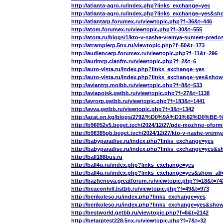
http://atlanta-agro.ru/index.php?links_exchange=yes
http://atlanta-agro.ru/index.php?links_exchange=yes&sh
http://atlantarp.forumex.ru/viewtopic.php?f=36&t=446
http://atom.forumex.ru/viewtopic.php?f=30&t=555
http://atora.ru/blogs/1/kto-v-nashe-vremya-sumeet-pred
http://atramplerp.5nx.ru/viewtopic.php?f=50&t=173
http://audiencerp.forumex.ru/viewtopic.php?f=11&t=296
http://aurimrp.clanfm.ru/viewtopic.php?f=2&t=6
http://auto-vista.ru/index.php?links_exchange=yes
http://auto-vista.ru/index.php?links_exchange=yes&show
http://aviantrp.moibb.ru/viewtopic.php?f=8&t=533
http://aviapoisk.getbb.ru/viewtopic.php?f=27&t=1138
http://avrorp.getbb.ru/viewtopic.php?f=183&t=1441
http://avva.getbb.ru/viewtopic.php?f=3&t=1342
http://azat.on.kg/blogs/2792/%D0%9A%D1%8
http://b96052v5.beget.tech/2024/12/27/gde-mozhno-ofor
http://b98385gb.beget.tech/2024/12/27/kto-v-nashe-vrem
http://babyparadise.ru/index.php?links_exchange=yes
http://babyparadise.ru/index.php?links_exchange=yes&s
http://ball188bus.ru
http://ball4u.ru/index.php?links_exchange=yes
http://ball4u.ru/index.php?links_exchange=yes&show_all
http://bazhenova.greatforum.ru/viewtopic.php?f=18&t=74
http://beaconhill.listbb.ru/viewtopic.php?f=49&t=973
http://berikoleso.ru/index.php?links_exchange=yes
http://berikoleso.ru/index.php?links_exchange=yes&show
http://bestworld.getbb.ru/viewtopic.php?f=8&t=2142
http://betarptest228.5nx.ru/viewtopic.php?f=7&t=32