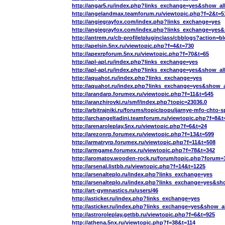
http://angar5.ru/index.php?links_exchange=yes&show_al
http://angelandmax.teamforum.ru/viewtopic.php?f=2&t=5
http://angiegrayfox.com/index.php?links_exchange=yes
http://angiegrayfox.com/index.php?links_exchange=yes
http://antrem.ru/cb-profile/pluginclass/cbblogs?action
http://apelsin.5nx.ru/viewtopic.php?f=4&t=730
http://apexrpforum.5nx.ru/viewtopic.php?f=70&t=65
http://apl-apl.ru/index.php?links_exchange=yes
http://apl-apl.ru/index.php?links_exchange=yes&show_al
http://aquahot.ru/index.php?links_exchange=yes
http://aquahot.ru/index.php?links_exchange=yes&show_a
http://arandarp.forumex.ru/viewtopic.php?f=11&t=545
http://aranzhirovki.ru/smf/index.php?topic=23036.0
http://arbitrajniki.ru/forums/topic/populjarnye-mfo-chto-
http://archangeltadini.teamforum.ru/viewtopic.php?f=8&t
http://arenaroleplay.5nx.ru/viewtopic.php?f=6&t=24
http://arezonrp.forumex.ru/viewtopic.php?f=13&t=599
http://armatryrp.forumex.ru/viewtopic.php?f=11&t=508
http://armgame.forumex.ru/viewtopic.php?f=78&t=342
http://aromatov.wooden-rock.ru/forum/topic.php?forum=
http://arsenal.listbb.ru/viewtopic.php?f=14&t=1225
http://arsenalteplo.ru/index.php?links_exchange=yes
http://arsenalteplo.ru/index.php?links_exchange=yes&sh
http://art-gymnastics.ru/users/46
http://asticker.ru/index.php?links_exchange=yes
http://asticker.ru/index.php?links_exchange=yes&show_a
http://astroroleplay.getbb.ru/viewtopic.php?f=6&t=925
http://athena.5nx.ru/viewtopic.php?f=38&t=114