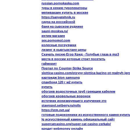
russian.pornokaska.com
туры в кению туроператоры
мепивакаин купить в москве
https://sanyatehnik.ru
сауна на российской
баня на сырском руднике
sauni-moskva.ru/
интим магазин
sex.pornomol.com
колесные погрузчики
лизинг в кыргызстане цены
Скачать песню Егор Крид - Голубые глаза в mp3
места в россии которые стоит посетить
гайморит
Портал по Counter-Strike Source
slottica-casino.com/otzyvy-slottica-kazino-ot-realnyh-igr
картридж bion samsung
спанбонд 120 г м2 купить
купить
обогрев водосточных труб греющим кабелем
обогрев кровельных воронок
источник ионизирующего излучения это
stavropol.setberry.ru/rolls
https://stm.net.ua/
готовые подоконники из искусственного камня купит
lg искусственный камень официальный сайт
supercatcasino.org/super-cat-casino-zerkalo/
кредит webmoney онлайн