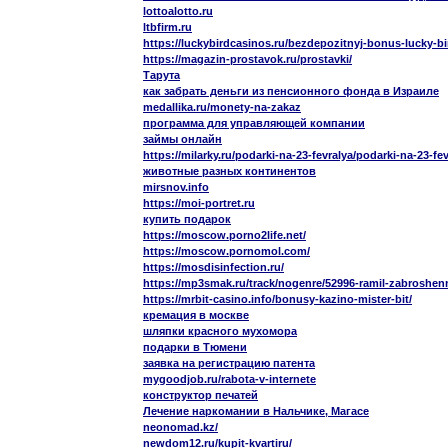
lottoalotto.ru
ltbfirm.ru
https://luckybirdcasinos.ru/bezdepozitnyj-bonus-lucky-bi
https://magazin-prostavok.ru/prostavki/
Тарута
как забрать деньги из пенсионного фонда в Израиле
medallika.ru/monety-na-zakaz
программа для управляющей компании
займы онлайн
https://milarky.ru/podarki-na-23-fevralya/podarki-na-23-fe
животные разных континентов
mirsnov.info
https://moi-portret.ru
купить подарок
https://moscow.porno2life.net/
https://moscow.pornomol.com/
https://mosdisinfection.ru/
https://mp3smak.ru/track/nogenre/52996-ramil-zabroshe
https://mrbit-casino.info/bonusy-kazino-mister-bit/
кремация в москве
шляпки красного мухомора
подарки в Тюмени
заявка на регистрацию патента
mygoodjob.ru/rabota-v-internete
конструктор печатей
Лечение наркомании в Нальчике, Магасе
neonomad.kz/
newdom12.ru/kupit-kvartiru/