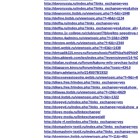
http://dayorussia.ru/index.php?links_exchange=yes
http://dayorussia.ru/index.php?links_exchange=yes&sho
http://deanonnic.listbb.ru/viewtopic.php?f=5&t=1048
http://define.listbb.ru/viewtopic.php?f=46&t=1134
http://delfia.ru/index.php?links_exchange=yes
http://delfia.ru/index.php?links_exchange=yes&show_all
http://demo.1c-college.ru/club/user/7/blog/kto-segodny
http://demo.4admins.ru/viewtopic.php?f=10&t=2909
http://desteg.getbb.ru/viewtopic.php?f=6&t=2344
http://deti.getbb.ru/viewtopic.php?f=43&t=1438
http://detsadik115.nnov.ru/forums/topic/%d0
http://dev.aikiweb.com/ips/index.php?/eve
http://diafan.rusheat.ru/forum/kakuyu-mfo-seychas-luchs
http://diapazon.kirov.ru/forum/index.php?topic=434.0
http://diary.adelanta.info/21450/78/1932/
http://discosevastopolrp.getbb.ru/viewtopic.php?f=9&t=4
http://dkws.free.fr/index.php?links_exchange=yes
http://dkws.free.fr/index.php?links_exchange=yes&show_
http://dliavas.listbb.ru/viewtopic.php?f=19&t=6629
http://dnd.listbb.ru/viewtopic.php?f=3&t=1322
http://doggyd.ru/index.php?links_exchange=yes
http://doggyd.ru/index.php?links_exchange=yes&show_a
http://dogs-moda.ru/linkexchange/
http://dogs-moda.ru/linkexchange/all/
http://dolg-rf.net/index.php?links_exchange=yes
http://domashniy-textil.ru/index.php?links_exchange=yes
http://domashniy-textil.ru/index.php?links_exchange=ye
http://dominion.listbb.ru/viewtopic.php?f=11&t=851