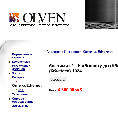
Главная
Интернет
Оптика/Ethernet
/
/
Виртуальные
сервера
Колокейшен
безлимит 2 : К абоненту до (Кб
Регистрация
доменов
(Кбит/сек) 1024
Хостинг
Интернет
Оптика/Ethernet
4,500.00руб.
Цена:
xDSL
Телефония
Сетевое
оборудование
Документы